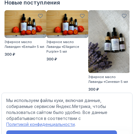
Новые поступления
Эфирное масло
Эфирное масло
Э
Лавандин «Белый» 5 мл
Лаванды «Ellagance
Ла
Purple» 5 мл
5 
300 ₽
300 ₽
6
Эфирное масло
Лаванды «Синева» 5 мл
300 ₽
Мы используем файлы куки, включая данные,
собираемые сервисом Яндекс.Метрика, чтобы
пользоваться сайтом было удобно. Все данные
обрабатываются в соответствии с
Политикой конфиденциальности
.